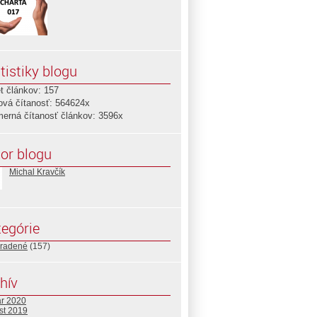
tistiky blogu
t článkov: 157
ová čítanosť: 564624x
merná čítanosť článkov: 3596x
or blogu
Michal Kravčík
egórie
radené
(157)
hív
ár 2020
st 2019