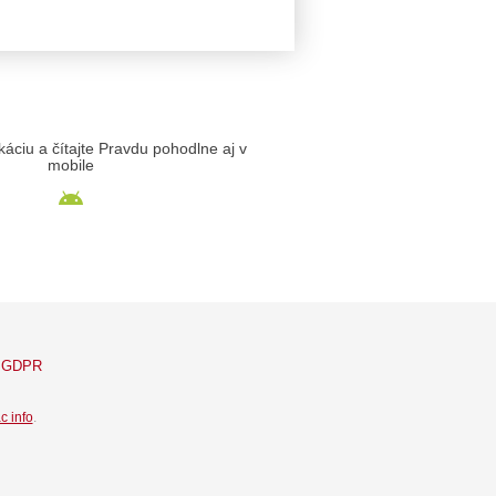
likáciu a čítajte Pravdu pohodlne aj v
mobile
GDPR
c info
.