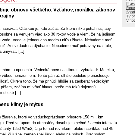
Prav
Rece
buje obnovu všetkého. Vzťahov, morálky, zákonov
Šport
krajiny
TV p
Vino
a naprávať. Otázkou je, kde začať. Za ktorú nitku potiahnuť, aby
 osobne sa venujem viac ako 30 rokov vode a viem, že na jedinom,
e voda. Voda je jednoducho modrou niťou života. Nebudeme mať
ič. Ani vzduch na dýchanie. Nebudeme mať potraviny na stole,
umývať. [...]
ia, mám tu oponenta. Vedecká obec na klímu si vybrala dr. Metelku,
e vôbec nerozumiem. Tento pán už dlhšie obdobie prenasleduje
losť. Okrem toho, že ma prinútil hlbšie sa zaoberať vedeckým
píšem, začína mi vŕtať hlavou prečo má takú dojemnú
vedecké [...]
enu klímy je mýtus
e žiarenie, ktoré vo vzduchoprázdnom priestore 150 mil. km
iu. Pred vstupom do atmosféry dosahuje slnečné žiarenia intenzitu
štanty 1353 W/m2, či je to nad rovníkom, alebo napríklad nad 48-
nej, či južnej zemepisnej šírky, alebo na póloch. Prechodom