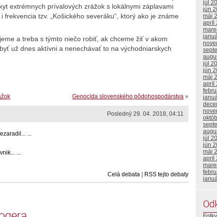
júl 2
skyt extrémnych prívalových zrážok s lokálnymi záplavami
jún 
i frekvencia tzv. „Košického severáku“, ktorý ako je známe
máj 
apríl
mare
janu
ujeme a treba s týmto niečo robiť, ak chceme žiť v akom
nove
yť už dnes aktívni a nenechávať to na východniarskych
sept
augu
júl 2
jún 
máj 
apríl
febr
ážok
Genocída slovenského pôdohospodárstva
»
janu
dece
nove
Posledný 29. 04. 2018, 04:11
októ
sept
augu
aradil... ...
júl 2
jún 
máj 
ik... ...
apríl
mare
febr
Celá debata
|
RSS tejto debaty
janu
Od
logera
Fotky