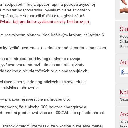
eň zodpovední ľudia upozorňujú na potrebu zvýšenej
áš minister hospodárstva, bývalý minister životného
regiónu, kde sa narodil ďalšiu ekologickú záťaž
/vlada-taji-pre-koho-vyvlastni-stovky-hektarov-pri-
Šta
nym rozvojovým plánom. Nad Košickým krajom visí týchto 6
Poče
Celk
Prie
iky (veľká otvorenosť a jednostranné zameranie na sektor
cu a kontrolóra politiky regionálneho rozvoja
Aut
vňovať zásadné rozhodnutia centrálnej vlády
dôsledkov a nie skutočných príčin spôsobujúcich
súvisiace zmeny v demografických ukazovateľoch
u súvisiace ohrozenia
Kat
 plánovanej investície na hrozbu č.6.
Neza
y znamená, že z plocha 900 hektárov hangárov a
letnom dni produkovať viac ako 60GWh. To spôsobí nárast
Arc
janu
augu
rbu zrážok v celom území tak, že v kotline bude ešte menej