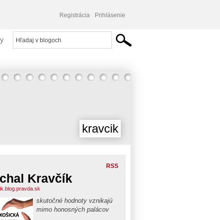
Registrácia
Prihlásenie
y
kravcik
RSS
chal Kravčík
ik.blog.pravda.sk
skutočné hodnoty vznikajú
mimo honosných palácov