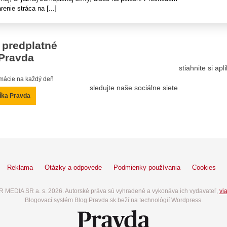
enie stráca na [...]
 predplatné
Pravda
stiahnite si ap
ormácie na každý deň
sledujte naše sociálne siete
íka Pravda
Reklama
Otázky a odpovede
Podmienky používania
Cookies
 MEDIA SR a. s. 2026. Autorské práva sú vyhradené a vykonáva ich vydavateľ,
via
Blogovací systém Blog.Pravda.sk beží na technológií Wordpress.