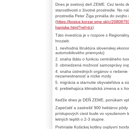
Dnes je svetový deň ZEME. Cez tento d
starostlivosti o životné prostredie. No n
prostredia Peter Žiga prináša do svojho 
(
https://kosice.korzar.sme.sk/c/20808793
haniske.html?ref=trz
).
Táto investícia je v rozpore s Regionál
hrozieb:
nevhodná štruktúra slovenskej ekonom
automobilového priemyslu)
snaha štátu o funkciu centrálneho tvor
obmedzená možnosť samosprávy ovply
snaha ústredných orgánov o riešenie 
nezamestnanosť a nízke mzdy
migrácia a starnutie obyvateľstva a 
prebiehajúca klimatická zmena a s ňo
Keďže dnes je DEŇ ZEME, ponúkam vplyv
Zapečatiť a zastrešiť 900 hektárov pôd
prístupových ciest bude vo vysušenom 
letných teplôt o 2-3 stupne.
Prehriatie Košickej kotliny ovplyvní tvo