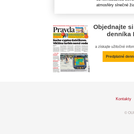
atmosféry slnečné žiar
Objednajte si
denníka 
a získajte užitočné inf
Predplatné denn
Kontakty
© OUR