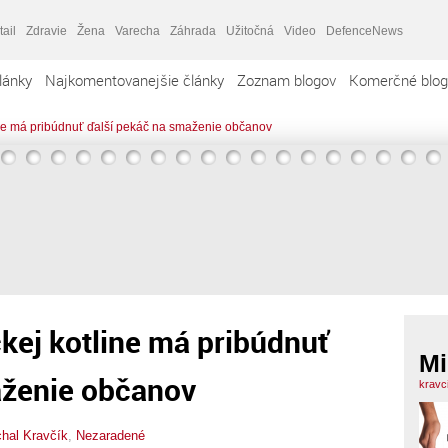
tail
Zdravie
Žena
Varecha
Záhrada
Užitočná
Video
DefenceNews
lánky
Najkomentovanejšie články
Zoznam blogov
Komerčné blog
ine má pribúdnuť ďalší pekáč na smaženie občanov
kej kotline má pribúdnuť
Mi
aženie občanov
kravc
hal Kravčík
,
Nezaradené