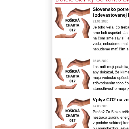
Slovensko potre
i zdevastovanej 
21.01.2020
Je toho veľa, čo treb
sme boli úspešní. Ja
na čom sme závislí j
vodu, nebudeme mať n
nebudeme mať čím sa 
15.08.2019
Tak milí moji priatel
aby dokázal, že klím
moju vedeckú spôsobi
zdôvodnením toho čo 
starostlivosť o moje „
Vplyv CO2 na zm
14.08.2019
Prečo? Zo Slnka teči
nestráca žiadnu energ
v podobe solárnej kon
ou rovnobežkou sever