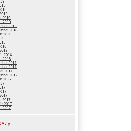
019
2019
2019
 2019
c 2019
ár 2019
mber 2018
ember 2018
st 2018
018
2018
2018
 2018
uár 2018
ár 2018
mber 2017
mber 2017
ber 2017
ember 2017
st 2017
017
2017
2017
 2017
c 2017
uár 2017
ár 2017
kazy