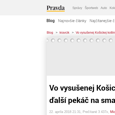
Správy
Športweb
Auto
Kok
Blog
Najnovšie články
Najčítanejšie č
Blog
>
kravcik
>
Vo vysušenej Košickej kotl
Vo vysušenej Košic
ďalší pekáč na sm
22. apríla 2018 21:31
, Prečítané 3 437x,
Mic