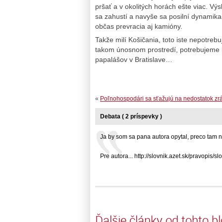
pršať a v okolitých horách ešte viac. Vý
sa zahustí a navyše sa posilní dynamika 
občas prevracia aj kamióny.
Takže milí Košičania, toto iste nepotreb
takom únosnom prostredí, potrebujeme b
papalášov v Bratislave…
«
Poľnohospodári sa sťažujú na nedostatok zr
Debata ( 2 príspevky )
Ja by som sa pana autora opytal, preco tam nez
Pre autora... http://slovnik.azet.sk/pravopis/slovn
Ďalšie články od tohto b