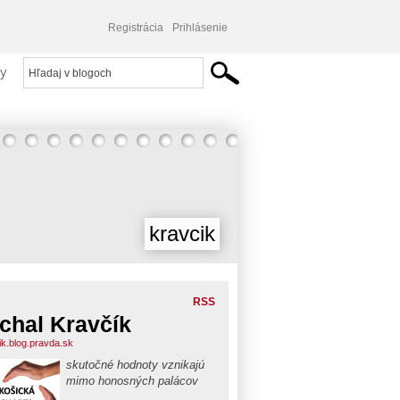
Registrácia
Prihlásenie
y
kravcik
RSS
chal Kravčík
ik.blog.pravda.sk
skutočné hodnoty vznikajú
mimo honosných palácov