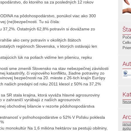
podárstvo, do ktorého sa za posledných 12 rokov
RODINA na pôdohospodárstvo, ponúkol viac ako 300
vej (ne)bezpečnosti. Tu sú čísla:
Šta
u 37,2%. Ostatných 62,8% potravín si dovážame zo
Poče
ahšie ako ceny potravín v okolitých štátoch
Celk
talých regiónoch Slovenska, v ktorých ostávajú len
Prie
tajúcich lúk na poliach vidíme len pšenicu, repku
Aut
nosti sme zmenili Slovensko na stav nebezpečnej závislosti
ej katastrófy, či vojnového konfliktu, žiadne potraviny zo
vinovej bezpečnosti na 20. mieste z 26-tich krajín Európy
ch našich predajni od roku 2011 klesol z 50% na 37,2%
Kat
a SR stala krajina, ktorá vyváža hlavné agrosuroviny
o v zahraničí vyrábajú z naších agrosurovín
Neza
nej obchodnej bilancie v rezorte pôdohospodárstva
Arc
estnanosť v poľnohospodárstve o 52% V Poľsku poklesla
1%
janu
ciu monokultúr Na 1,6 milióna hektárov sa pestujú obilniny,
augu