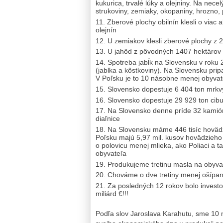
kukurica, trvalé lúky a olejniny. Na nece
strukoviny, zemiaky, okopaniny, hrozno, 
Zberové plochy obilnín klesli o viac a
olejnín
U zemiakov klesli zberové plochy z 2
U jahôd z pôvodných 1407 hektárov n
Spotreba jabĺk na Slovensku v roku
(jablka a kôstkoviny). Na Slovensku pri
V Poľsku je to 10 násobne menej obyvat
Slovensko dopestuje 6 404 ton mrkvy 
Slovensko dopestuje 29 929 ton cibul
Na Slovensko denne príde 32 kamión
diaľnice
Na Slovensku máme 446 tisíc hovädz
Poľsku majú 5,97 mil. kusov hovädzieho 
o polovicu menej mlieka, ako Poliaci a
obyvateľa
Produkujeme tretinu masla na obyva
Chováme o dve tretiny menej ošípan
Za posledných 12 rokov bolo inves
miliárd €!!!
Podľa slov Jaroslava Karahutu, sme 10 