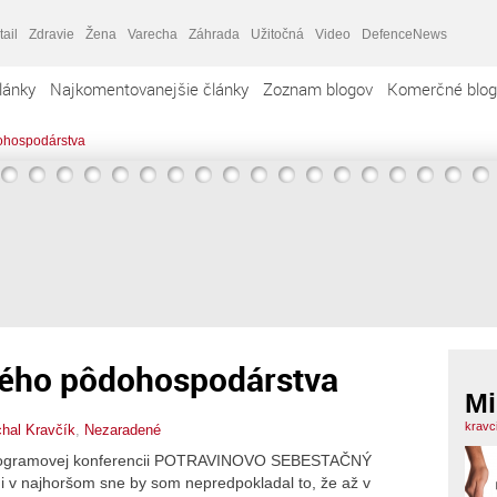
tail
Zdravie
Žena
Varecha
Záhrada
Užitočná
Video
DefenceNews
lánky
Najkomentovanejšie články
Zoznam blogov
Komerčné blog
ohospodárstva
kého pôdohospodárstva
Mi
kravc
hal Kravčík
,
Nezaradené
programovej konferencii POTRAVINOVO SEBESTAČNÝ
i v najhoršom sne by som nepredpokladal to, že až v