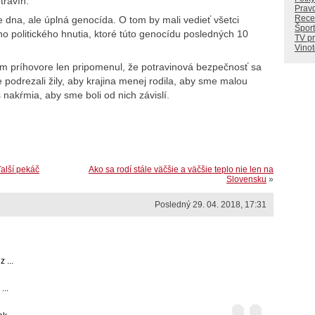
travín.
Prav
Rece
e dna, ale úplná genocída. O tom by mali vedieť všetci
Šport
ného politického hnutia, ktoré túto genocídu posledných 10
TV p
Vino
m príhovore len pripomenul, že potravinová bezpečnosť sa
e podrezali žily, aby krajina menej rodila, aby sme malou
 nakŕmia, aby sme boli od nich závislí.
…
ďalší pekáč
Ako sa rodí stále väčšie a väčšie teplo nie len na
Slovensku
»
Posledný 29. 04. 2018, 17:31
 ...
...