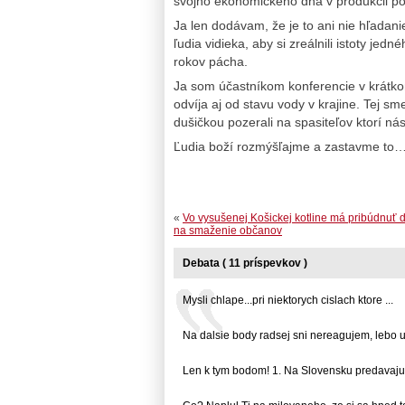
svojho ekonomického dna v produkcii po
Ja len dodávam, že je to ani nie hľadani
ľudia vidieka, aby si zreálnili istoty jed
rokov pácha.
Ja som účastníkom konferencie v krátko
odvíja aj od stavu vody v krajine. Tej sm
dušičkou pozerali na spasiteľov ktorí nás
Ľudia boží rozmýšľajme a zastavme to
«
Vo vysušenej Košickej kotline má pribúdnuť 
na smaženie občanov
Debata ( 11 príspevkov )
Mysli chlape...pri niektorych cislach ktore ...
Na dalsie body radsej sni nereagujem, lebo uz
Len k tym bodom! 1. Na Slovensku predavaju 