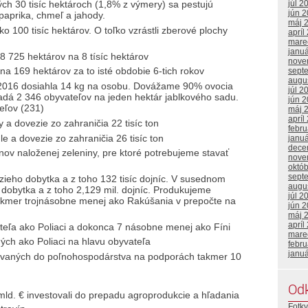
júl 2
lých 30 tisíc hektároch (1,8% z výmery) sa pestujú
jún 
paprika, chmeľ a jahody.
máj 
ko 100 tisíc hektárov. O toľko vzrástli zberové plochy
apríl
mare
janu
8 725 hektárov na 8 tísíc hektárov
nove
a 169 hektárov za to isté obdobie 6-tich rokov
sept
augu
 2016 dosiahla 14 kg na osobu. Dovážame 90% ovocia
júl 2
padá 2 346 obyvateľov na jeden hektár jablkového sadu.
jún 
eľov (231)
máj 
apríl
a dovezie zo zahraničia 22 tisíc ton
febr
e a dovezie zo zahraničia 26 tisíc ton
janu
dece
ov naloženej zeleniny, pre ktoré potrebujeme stavať
nove
októ
sept
ieho dobytka a z toho 132 tisíc dojníc. V susednom
augu
dobytka a z toho 2,129 mil. dojníc. Produkujeme
júl 2
 takmer trojnásobne menej ako Rakúšania v prepočte na
jún 
máj 
apríl
teľa ako Poliaci a dokonca 7 násobne menej ako Fíni
mare
ých ako Poliaci na hlavu obyvateľa
febr
janu
tovaných do poľnohospodárstva na podporách takmer 10
Od
mld. € investovali do prepadu agroprodukcie a hľadania
Fotky