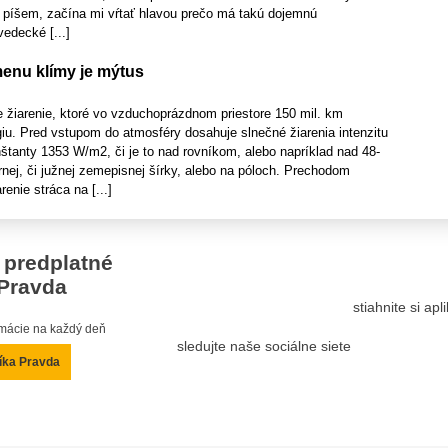
píšem, začína mi vŕtať hlavou prečo má takú dojemnú
vedecké [...]
enu klímy je mýtus
e žiarenie, ktoré vo vzduchoprázdnom priestore 150 mil. km
iu. Pred vstupom do atmosféry dosahuje slnečné žiarenia intenzitu
štanty 1353 W/m2, či je to nad rovníkom, alebo napríklad nad 48-
nej, či južnej zemepisnej šírky, alebo na póloch. Prechodom
enie stráca na [...]
 predplatné
Pravda
stiahnite si ap
ormácie na každý deň
sledujte naše sociálne siete
íka Pravda