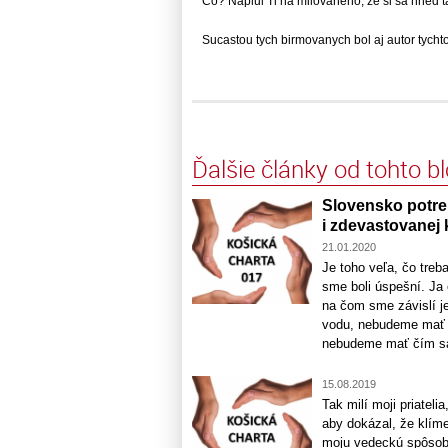
Co? Naplul Ti na milovaneho, ze si sa hned ta
Sucastou tych birmovanych bol aj autor tychto 
Ďalšie články od tohto b
Slovensko potre
i zdevastovanej 
21.01.2020
Je toho veľa, čo treb
sme boli úspešní. Ja
na čom sme závislí j
vodu, nebudeme mať n
nebudeme mať čím sa 
15.08.2019
Tak milí moji priatel
aby dokázal, že klím
moju vedeckú spôsobi