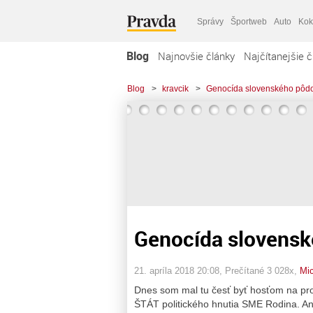
Správy
Športweb
Auto
Kok
Blog
Najnovšie články
Najčítanejšie č
Blog
>
kravcik
>
Genocída slovenského pôd
Genocída slovens
21. apríla 2018 20:08
, Prečítané 3 028x,
Mic
Dnes som mal tu česť byť hosťom na 
ŠTÁT politického hnutia SME Rodina. An