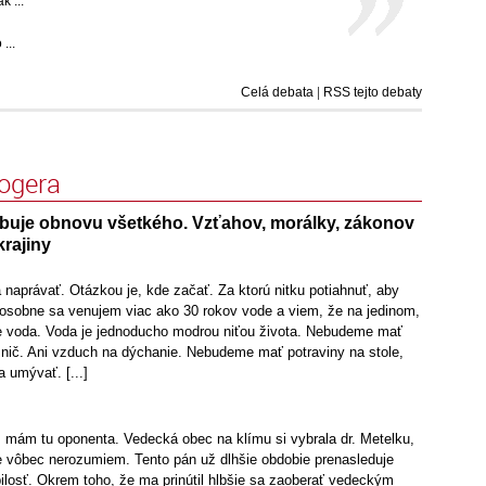
k ...
...
Celá debata
|
RSS tejto debaty
logera
buje obnovu všetkého. Vzťahov, morálky, zákonov
krajiny
a naprávať. Otázkou je, kde začať. Za ktorú nitku potiahnuť, aby
 osobne sa venujem viac ako 30 rokov vode a viem, že na jedinom,
e voda. Voda je jednoducho modrou niťou života. Nebudeme mať
ič. Ani vzduch na dýchanie. Nebudeme mať potraviny na stole,
umývať. [...]
ia, mám tu oponenta. Vedecká obec na klímu si vybrala dr. Metelku,
e vôbec nerozumiem. Tento pán už dlhšie obdobie prenasleduje
losť. Okrem toho, že ma prinútil hlbšie sa zaoberať vedeckým