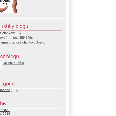
tistiky blogu
t článkov: 157
ová čítanosť: 564796x
merná čítanosť článkov: 3597x
or blogu
Michal Kravčík
egórie
radené
(157)
hív
ár 2020
st 2019