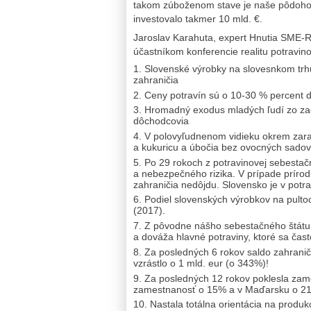
takom zúboženom stave je naše pôdohos
investovalo takmer 10 mld. €.
Jaroslav Karahuta, expert Hnutia SME-
účastníkom konferencie realitu potravino
Slovenské výrobky na slovesnkom trh
zahraničia
Ceny potravín sú o 10-30 % percent dr
Hromadný exodus mladých ľudí zo zaos
dôchodcovia
V polovyľudnenom vidieku okrem zaras
a kukuricu a úbočia bez ovocných sadov
Po 29 rokoch z potravinovej sebestač
a nebezpečného rizika. V prípade prírodn
zahraničia nedôjdu. Slovensko je v potra
Podiel slovenských výrobkov na pulto
(2017).
Z pôvodne nášho sebestačného štátu s
a dováža hlavné potraviny, ktoré sa čast
Za posledných 6 rokov saldo zahranič
vzrástlo o 1 mld. eur (o 343%)!
Za posledných 12 rokov poklesla zam
zamestnanosť o 15% a v Maďarsku o 2
Nastala totálna orientácia na produk