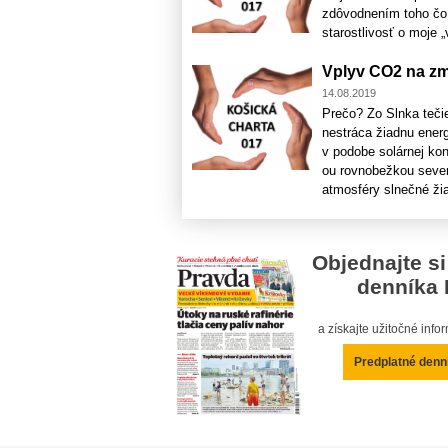
zdôvodnením toho čo 
starostlivosť o moje „
Vplyv CO2 na zm
14.08.2019
Prečo? Zo Slnka teči
nestráca žiadnu energ
v podobe solárnej kon
ou rovnobežkou sever
atmosféry slnečné žiar
Objednajte si
denníka 
a získajte užitočné inf
Predplatné denn