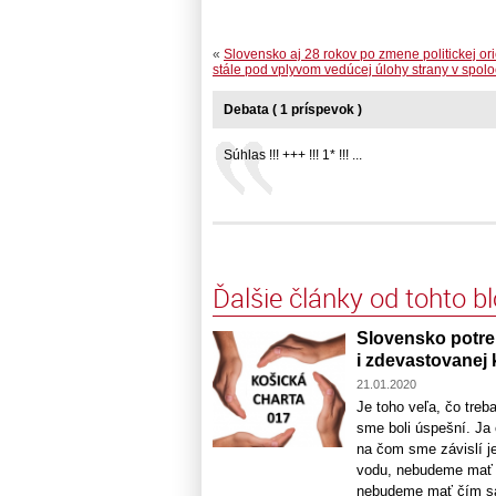
«
Slovensko aj 28 rokov po zmene politickej ori
stále pod vplyvom vedúcej úlohy strany v spolo
Debata ( 1 príspevok )
Súhlas !!! +++ !!! 1* !!! ...
Ďalšie články od tohto b
Slovensko potre
i zdevastovanej 
21.01.2020
Je toho veľa, čo treb
sme boli úspešní. Ja
na čom sme závislí j
vodu, nebudeme mať n
nebudeme mať čím sa 