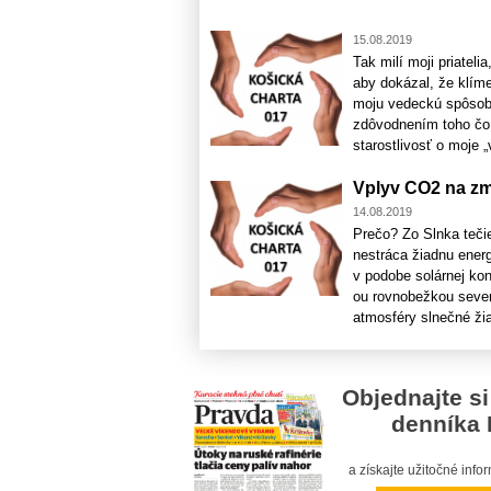
15.08.2019
Tak milí moji priatel
aby dokázal, že klím
moju vedeckú spôsobi
zdôvodnením toho čo 
starostlivosť o moje „
Vplyv CO2 na zm
14.08.2019
Prečo? Zo Slnka teči
nestráca žiadnu energ
v podobe solárnej kon
ou rovnobežkou sever
atmosféry slnečné žiar
Objednajte si
denníka 
a získajte užitočné inf