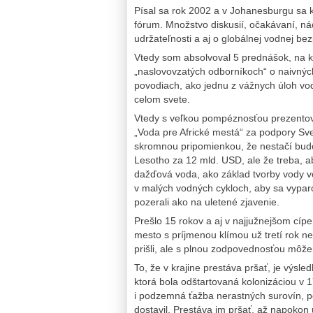
Písal sa rok 2002 a v Johanesburgu sa k
fórum. Množstvo diskusií, očakávaní, nád
udržateľnosti a aj o globálnej vodnej bez
Vtedy som absolvoval 5 prednášok, na 
„naslovovzatých odborníkoch“ o naivnýc
povodiach, ako jednu z vážnych úloh vod
celom svete.
Vtedy s veľkou pompéznosťou prezentovali
„Voda pre Africké mestá“ za podpory Svet
skromnou pripomienkou, že nestačí budo
Lesotho za 12 mld. USD, ale že treba, 
dažďová voda, ako základ tvorby vody vo
v malých vodných cykloch, aby sa vypa
pozerali ako na uletené zjavenie.
Prešlo 15 rokov a aj v najjužnejšom cíp
mesto s príjmenou klímou už tretí rok n
prišli, ale s plnou zodpovednosťou môže
To, že v krajine prestáva pršať, je výsl
ktorá bola odštartovaná kolonizáciou v 
i podzemná ťažba nerastných surovín, p
dostavil. Prestáva im pršať, až napokon