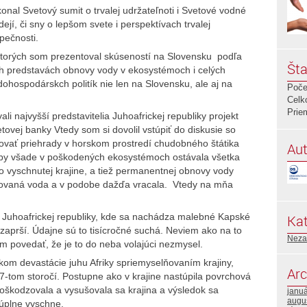
onal Svetový sumit o trvalej udržateľnoti i Svetové vodné
ejí, či sny o lepšom svete i perspektívach trvalej
pečnosti.
ktorých som prezentoval skúseností na Slovensku podľa
Šta
h predstavách obnovy vody v ekosystémoch i celých
ohospodárskch politík nie len na Slovensku, ale aj na
Poče
Celk
Prie
 najvyšší predstavitelia Juhoafrickej republiky projekt
ovej banky Vtedy som si dovolil vstúpiť do diskusie so
vať priehrady v horskom prostredí chudobného štátika
Aut
aby všade v poškodených ekosystémoch ostávala všetka
 vyschnutej krajine, a tiež permanentnej obnovy vody
rovaná voda a v podobe dažďa vracala. Vtedy na mňa
e Juhoafrickej republiky, kde sa nachádza malebné Kapské
Kat
ezaprší. Údajne sú to tisícročné suchá. Neviem ako na to
Neza
m povedať, že je to do neba volajúci nezmysel.
edkom devastácie juhu Afriky spriemyselňovaním krajiny,
Arc
17-tom storočí. Postupne ako v krajine nastúpila povrchová
oškodzovala a vysušovala sa krajina a výsledok sa
janu
augu
 úplne vyschne.