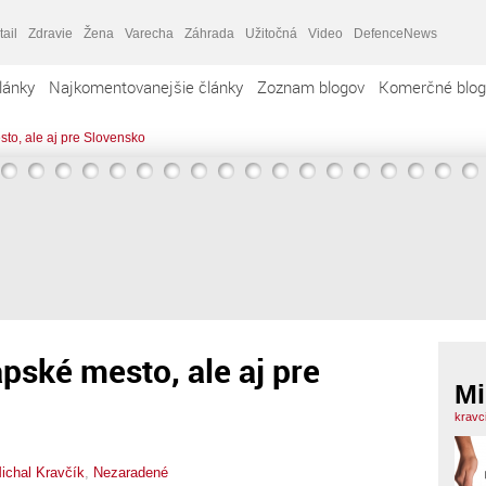
tail
Zdravie
Žena
Varecha
Záhrada
Užitočná
Video
DefenceNews
lánky
Najkomentovanejšie články
Zoznam blogov
Komerčné blog
to, ale aj pre Slovensko
pské mesto, ale aj pre
Mi
kravc
ichal Kravčík
,
Nezaradené