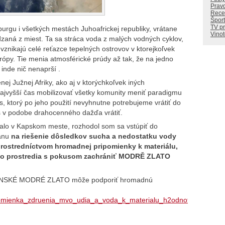
Prav
Rece
Šport
TV p
burgu i všetkých mestách Juhoafrickej republiky, vrátane
Vino
aná z miest. Ta sa stráca voda z malých vodných cyklov,
vznikajú celé reťazce tepelných ostrovov v ktorejkoľvek
 Európy. Tie menia atmosférické prúdy až tak, že na jedno
inde nič nenaprší .
ej Južnej Afriky, ako aj v ktorýchkoľvek iných
ajvyšší čas mobilizovať všetky komunity meniť paradigmu
s, ktorý po jeho použití nevyhnutne potrebujeme vrátiť do
s v podobe drahocenného dažďa vrátiť.
talo v Kapskom meste, rozhodol som sa vstúpiť do
lánu
na riešenie dôsledkov sucha a nedostatku vody
stredníctvom hromadnej pripomienky k materiálu,
ného prostredia s pokusom zachrániť MODRĚ ZLATO
VENSKÉ MODRÉ ZLATO môže podporiť hromadnú
ipomienka_zdruenia_mvo_udia_a_voda_k_materialu_h2odnota_je_voda