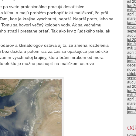
júl 2
jún 
e po svete profesionálne pracujú desaťtisíce
máj 
 klímu a majú problém pochopiť takú maličkosť, že prší
apríl
mare
Tam, kde je krajina vyschnutá, neprší. Neprší preto, lebo sa
janu
. Tomu sa hovorí večný kolobeh vody. Ak sa večnému
nove
ho stratí i prestane pršať. Tak ako krv z ľudského tela, ak
sept
augu
júl 2
jún 
dárov a klimatológov ostáva aj to, že zmena rozdelenia
máj 
bí bez dažďa a potom raz za čas sa opakujúce periodické
apríl
febr
vaním vyschnutej krajiny, ktorá bráni mrakom od mora
janu
hto efektu je možné pochopiť na maličkom ostrove
dece
nove
októ
sept
augu
júl 2
jún 
máj 
apríl
mare
febr
janu
Od
Fotky