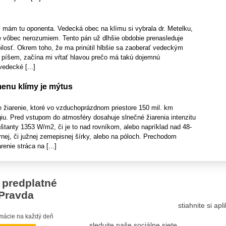
ia, mám tu oponenta. Vedecká obec na klímu si vybrala dr. Metelku,
e vôbec nerozumiem. Tento pán už dlhšie obdobie prenasleduje
losť. Okrem toho, že ma prinútil hlbšie sa zaoberať vedeckým
píšem, začína mi vŕtať hlavou prečo má takú dojemnú
vedecké [...]
enu klímy je mýtus
e žiarenie, ktoré vo vzduchoprázdnom priestore 150 mil. km
iu. Pred vstupom do atmosféry dosahuje slnečné žiarenia intenzitu
štanty 1353 W/m2, či je to nad rovníkom, alebo napríklad nad 48-
nej, či južnej zemepisnej šírky, alebo na póloch. Prechodom
enie stráca na [...]
 predplatné
Pravda
stiahnite si ap
ormácie na každý deň
sledujte naše sociálne siete