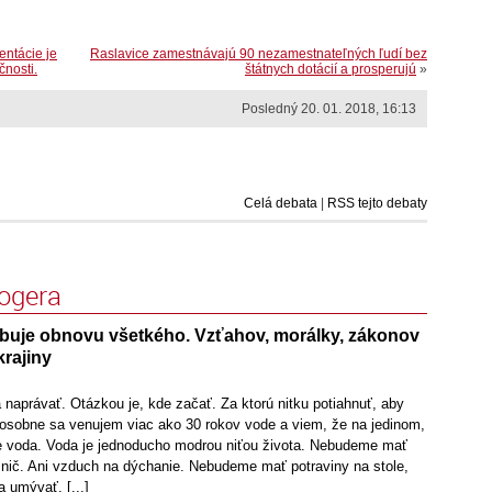
entácie je
Raslavice zamestnávajú 90 nezamestnateľných ľudí bez
čnosti.
štátnych dotácií a prosperujú
»
Posledný 20. 01. 2018, 16:13
Celá debata
|
RSS tejto debaty
logera
buje obnovu všetkého. Vzťahov, morálky, zákonov
krajiny
a naprávať. Otázkou je, kde začať. Za ktorú nitku potiahnuť, aby
 osobne sa venujem viac ako 30 rokov vode a viem, že na jedinom,
e voda. Voda je jednoducho modrou niťou života. Nebudeme mať
ič. Ani vzduch na dýchanie. Nebudeme mať potraviny na stole,
umývať. [...]