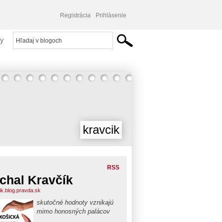
Registrácia
Prihlásenie
y
kravcik
RSS
chal Kravčík
ik.blog.pravda.sk
skutočné hodnoty vznikajú
mimo honosných palácov