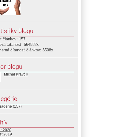
tistiky blogu
t článkov: 157
ová čítanosť: 564932x
merná čítanosť článkov: 3598x
or blogu
Michal Kravčík
egórie
radené
(157)
hív
ár 2020
st 2019