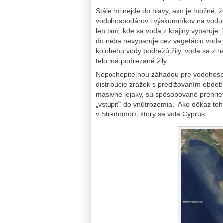
Stále mi nejde do hlavy, ako je možné, ž
vodohospodárov i výskumníkov na vodu a
len tam, kde sa voda z krajiny vyparuje. 
do neba nevyparuje cez vegetáciu voda
kolobehu vody podrežú žily, voda sa z ne
telo má podrezané žily
Nepochopiteľnou záhadou pre vodohospo
distribúcie zrážok s predlžovaním obdo
masívne lejaky, sú spôsobované prehrie
„vstúpiť“ do vnútrozemia. Ako dôkaz to
v Stredomorí, ktorý sa volá Cyprus.