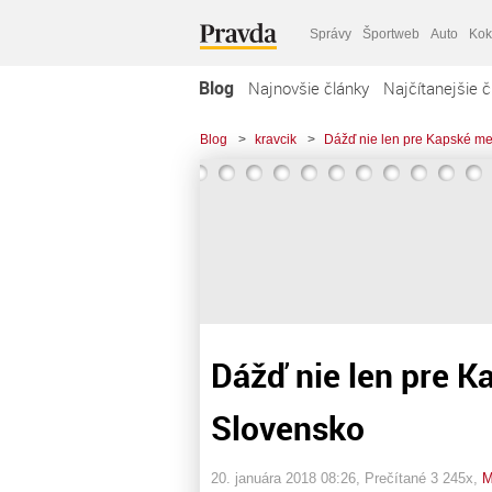
Správy
Športweb
Auto
Kok
Blog
Najnovšie články
Najčítanejšie č
Blog
>
kravcik
>
Dážď nie len pre Kapské mes
Dážď nie len pre Ka
Slovensko
20. januára 2018 08:26
, Prečítané 3 245x,
M