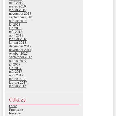
apríl 2019
marec 2019
január 2019
november 2018
september 2018
august 2018
júl 2018
jún 2018
máj 2018
apríl 2018
február 2018
január 2018
december 2017
november 2017
október 2017
september 2017
august 2017
júl 2017
jún 2017
máj 2017
apríl 2017
marec 2017
február 2017
január 2017
Odkazy
Fotky
Pravda.sk
Recepty