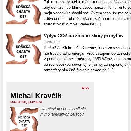
Tak milí moji priatelia, mám tu oponenta. Vedecká o
aby dokázal, že klíme vôbec nerozumiem. Tento pá
moju vedeckú spôsobilosť. Okrem toho, že ma prin
zdôvodnením toho čo píšem, začína mi vŕtať hlav
starostlivosť o moje „vedecké [...]
Vplyv CO2 na zmenu klímy je mýtus
14.08.2019
Prečo? Zo Slnka tečie žiarenie, ktoré vo vzduchop
nestráca žiadnu energiu. Pred vstupom do atmosfér
v podobe solárnej konštanty 1353 W/m2, či je to na
ou rovnobežkou severnej, či južnej zemepisnej šír
atmosféry slnečné žiarenie stráca na [...]
RSS
Michal Kravčík
kravcik.blog.pravda.sk
skutočné hodnoty vznikajú
mimo honosných palácov