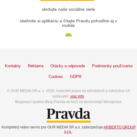
sledujte naše sociálne siete
stiahnite si aplikáciu a čítajte Pravdu pohodlne aj v
mobile
Kontakty
Reklama
Otázky a odpovede
Podmienky používania
Cookies
GDPR
© OUR MEDIA SR a. s. 2026. Autorské práva sú vyhradené a vykonáva ich
vydavateľ,
viac info
.
Blogovací systém Blog.Pravda.sk beží na technológií Wordpress.
Kompletný video servis pre OUR MEDIA SR a.s. zabezpečuje
ARBERTO GROUP
s.r.o.
.