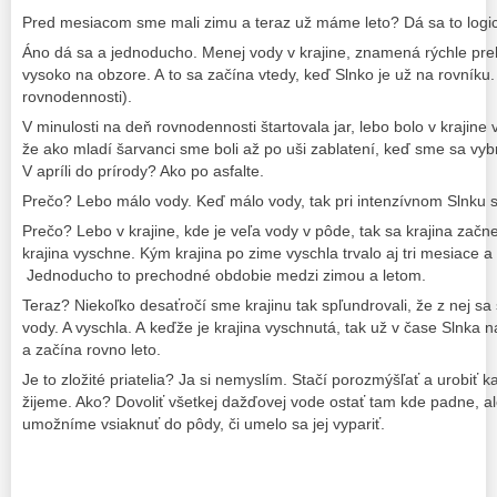
Pred mesiacom sme mali zimu a teraz už máme leto? Dá sa to logický
Áno dá sa a jednoducho. Menej vody v krajine, znamená rýchle prehr
vysoko na obzore. A to sa začína vtedy, keď Slnko je už na rovníku.
rovnodennosti).
V minulosti na deň rovnodennosti štartovala jar, lebo bolo v krajin
že ako mladí šarvanci sme boli až po uši zablatení, keď sme sa vybra
V apríli do prírody? Ako po asfalte.
Prečo? Lebo málo vody. Keď málo vody, tak pri intenzívnom Slnku sa
Prečo? Lebo v krajine, kde je veľa vody v pôde, tak sa krajina začn
krajina vyschne. Kým krajina po zime vyschla trvalo aj tri mesiace a
Jednoducho to prechodné obdobie medzi zimou a letom.
Teraz? Niekoľko desaťročí sme krajinu tak spľundrovali, že z nej sa 
vody. A vyschla. A keďže je krajina vyschnutá, tak už v čase Slnka n
a začína rovno leto.
Je to zložité priatelia? Ja si nemyslím. Stačí porozmýšľať a urobiť 
žijeme. Ako? Dovoliť všetkej dažďovej vode ostať tam kde padne, a
umožníme vsiaknuť do pôdy, či umelo sa jej vypariť.