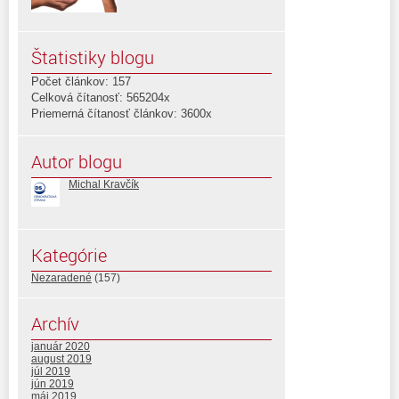
Štatistiky blogu
Počet článkov: 157
Celková čítanosť: 565204x
Priemerná čítanosť článkov: 3600x
Autor blogu
Michal Kravčík
Kategórie
Nezaradené
(157)
Archív
január 2020
august 2019
júl 2019
jún 2019
máj 2019