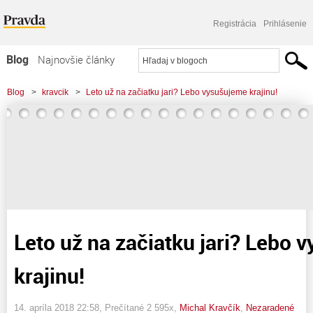
Registrácia
Prihlásenie
Blog
Najnovšie články
Najčítanejšie články
Blog
>
kravcik
>
Leto už na začiatku jari? Lebo vysušujeme krajinu!
Najkomentovanejšie články
Zoznam blogov
Komerčné blogy
Leto už na začiatku jari? Lebo 
krajinu!
14. apríla 2018 22:58
, Prečítané 2 595x,
Michal Kravčík
,
Nezaradené